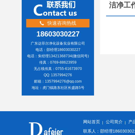
洁净工
快速咨询热线
18603030227
广东达菲尔净化设备实业有限公司
电话：邵经理18603030227
电话：朱经理13421368734(微信同号)
传真：0769-88623959
无占线传真：0755-61673970
QQ: 1357994276
邮箱：1357994276@qq.com
地址：虎门镇路东社区长盛路5号
网站首页
公司简介
产
联系人：邵经理186030302