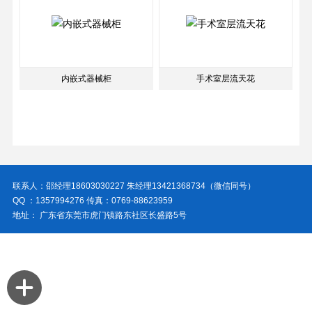
内嵌式器械柜
手术室层流天花
联系人：邵经理18603030227 朱经理13421368734（微信同号）
QQ ：1357994276 传真：0769-88623959
地址： 广东省东莞市虎门镇路东社区长盛路5号