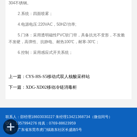
304不锈钢。
2.系统：四面喷雾；
4.电源电压:220VAC，50HZ/功率;
5.门体：采用透明磁性PVC软门帘，具备抗光不变形，不发脆
不发硬，高弹性、抗静电、耐热100℃，耐寒-30℃；
6.控制：采用感应式开关系统；
上一篇：CYS-HS-S5移动式双人核酸采样站
下一篇：XDG-XD02移动冷链消毒柜
联系人：邵经理18603030227 朱经理13421368734（微信同号）
QQ ：1357994276 传真：0769-88623959
地址： 广东省东莞市虎门镇路东社区长盛路5号